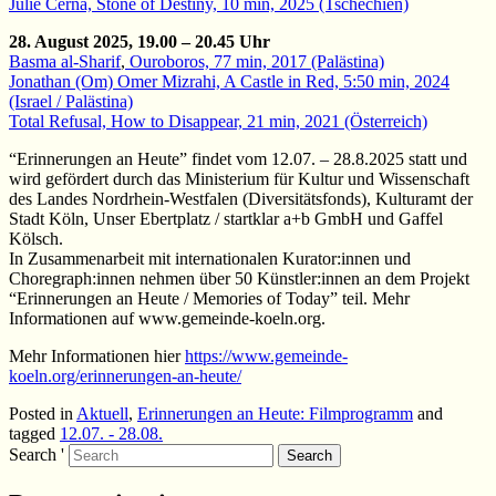
Julie Černá, Stone of Destiny, 10 min, 2025 (Tschechien)
28. August 2025, 19.00 – 20.45 Uhr
Basma al-Sharif
,
Ouroboros, 77 min, 2017 (Palästina)
Jonathan (Om) Omer Mizrahi, A Castle in Red, 5:50 min, 2024
(Israel / Palästina)
Total Refusal, How to Disappear, 21 min, 2021 (Österreich)
“Erinnerungen an Heute” findet vom 12.07. – 28.8.2025 statt und
wird gefördert durch das Ministerium für Kultur und Wissenschaft
des Landes Nordrhein-Westfalen (Diversitätsfonds), Kulturamt der
Stadt Köln, Unser Ebertplatz / startklar a+b GmbH und Gaffel
Kölsch.
In Zusammenarbeit mit internationalen Kurator:innen und
Choregraph:innen nehmen über 50 Künstler:innen an dem Projekt
“Erinnerungen an Heute / Memories of Today” teil. Mehr
Informationen auf www.gemeinde-koeln.org.
Mehr Informationen hier
https://www.gemeinde-
koeln.org/erinnerungen-an-heute/
Posted in
Aktuell
,
Erinnerungen an Heute: Filmprogramm
and
tagged
12.07. - 28.08.
Search '
Search