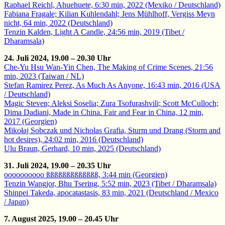
Raphael Reichl, Ahuehuete, 6:30 min, 2022 (Mexiko / Deutschland)
Fabiana Fragale; Kilian Kuhlendahl; Jens Mühlhoff, Vergiss Meyn
nicht, 64 min, 2022 (Deutschland)
Tenzin Kalden, Light A Candle, 24:56 min, 2019 (Tibet /
Dharamsala)
24. Juli 2024, 19.00 – 20.30 Uhr
Che-Yu Hsu Wan-Yin Chen, The Making of Crime Scenes, 21:56
min, 2023 (Taiwan / NL)
Stefan Ramirez Perez, As Much As Anyone, 16:43 min, 2016 (USA
/ Deutschland)
Magic Steven; Aleksi Soselia; Zura Tsofurashvili; Scott McCulloch;
Dima Dadiani, Made in China. Fair and Fear in China, 12 min,
2017 (Georgien)
Mikołaj Sobczak und Nicholas Grafia, Sturm und Drang (Storm and
hot desires), 24:02 min, 2016 (Deutschland)
Ulu Braun, Gerhard, 10 min, 2025 (Deutschland)
31. Juli 2024, 19.00 – 20.35 Uhr
oooooooooo ßßßßßßßßßßßßß, 3:44 min (Georgien)
Tenzin Wangjor, Bhu Tsering, 5:52 min, 2023 (Tibet / Dharamsala)
Shinpei Takeda, apocatastasis, 83 min, 2021 (Deutschland / Mexico
/ Japan)
7. August 2025, 19.00 – 20.45 Uhr