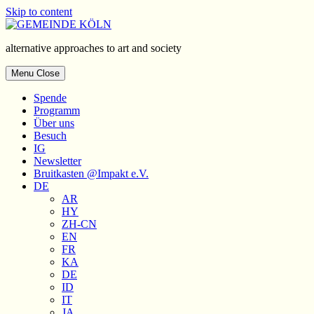
Skip to content
alternative approaches to art and society
Menu
Close
Spende
Programm
Über uns
Besuch
IG
Newsletter
Bruitkasten
@Impakt e.V.
DE
AR
HY
ZH-CN
EN
FR
KA
DE
ID
IT
JA