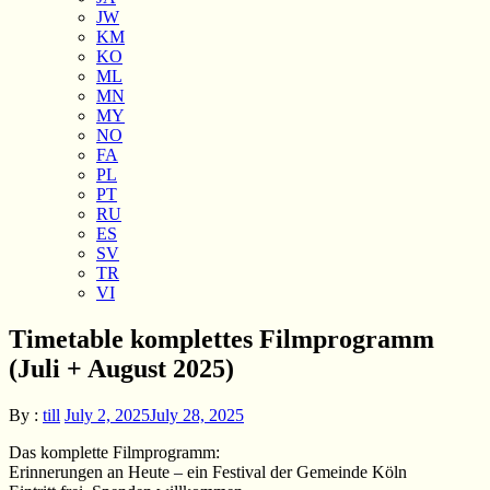
JW
KM
KO
ML
MN
MY
NO
FA
PL
PT
RU
ES
SV
TR
VI
Timetable komplettes Filmprogramm
(Juli + August 2025)
By :
till
July 2, 2025
July 28, 2025
Das komplette Filmprogramm:
Erinnerungen an Heute – ein Festival der
Gemeinde Köln