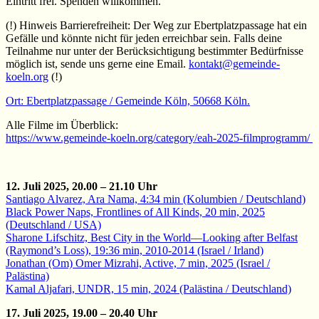
Eintritt frei. Spenden willkommen.
(!) Hinweis Barrierefreiheit: Der Weg zur Ebertplatzpassage hat ein
Gefälle und könnte nicht für jeden erreichbar sein. Falls deine
Teilnahme nur unter der Berücksichtigung bestimmter Bedürfnisse
möglich ist, sende uns gerne eine Email.
kontakt@gemeinde-
koeln.org
(!)
Ort: Ebertplatzpassage / Gemeinde Köln, 50668 Köln.
Alle Filme im Überblick:
https://www.gemeinde-koeln.org/category/eah-2025-filmprogramm/
12. Juli 2025, 20.00 – 21.10 Uhr
Santiago Alvarez, Ara Nama, 4:34 min (Kolumbien / Deutschland)
Black Power Naps, Frontlines of All Kinds, 20 min, 2025
(Deutschland / USA)
Sharone Lifschitz, Best City in the World—Looking after Belfast
(Raymond’s Loss), 19:36 min, 2010-2014 (Israel / Irland)
Jonathan (Om) Omer Mizrahi, Active, 7 min, 2025 (Israel /
Palästina)
Kamal Aljafari, UNDR, 15 min, 2024 (Palästina / Deutschland)
17. Juli 2025, 19.00 – 20.40 Uhr