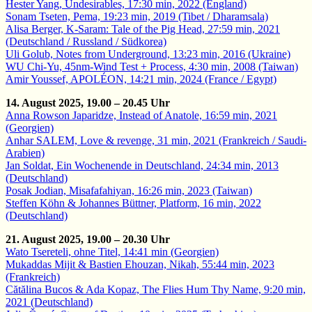
Hester Yang, Undesirables, 17:30 min, 2022 (England)
Sonam Tseten, Pema, 19:23 min, 2019 (Tibet / Dharamsala)
Alisa Berger, K-Saram: Tale of the Pig Head, 27:59 min, 2021
(Deutschland / Russland / Südkorea)
Uli Golub, Notes from Underground, 13:23 min, 2016 (Ukraine)
WU Chi-Yu, 45nm-Wind Test + Process, 4:30 min, 2008 (Taiwan)
Amir Youssef, APOLÉON, 14:21 min, 2024 (France / Egypt)
14. August 2025, 19.00 – 20.45 Uhr
Anna Rowson Japaridze, Instead of Anatole, 16:59 min, 2021
(Georgien)
Anhar SALEM, Love & revenge, 31 min, 2021 (Frankreich / Saudi-
Arabien)
Jan Soldat, Ein Wochenende in Deutschland, 24:34 min, 2013
(Deutschland)
Posak Jodian, Misafafahiyan, 16:26 min, 2023 (Taiwan)
Steffen Köhn & Johannes Büttner, Platform, 16 min, 2022
(Deutschland)
21. August 2025, 19.00 – 20.30 Uhr
Wato Tsereteli, ohne Titel, 14:41 min (Georgien)
Mukaddas Mijit & Bastien Ehouzan, Nikah, 55:44 min, 2023
(Frankreich)
Cătălina Bucos & Ada Kopaz, The Flies Hum Thy Name, 9:20 min,
2021 (Deutschland)