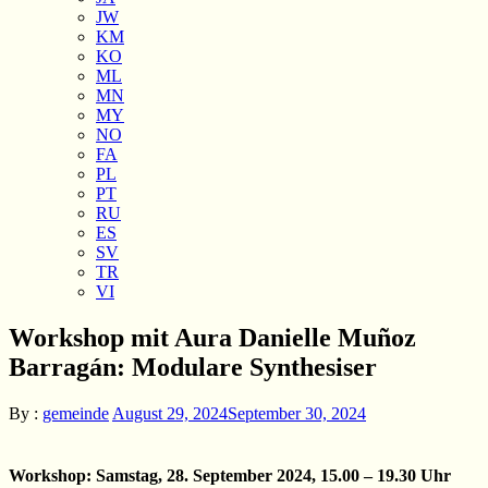
JW
KM
KO
ML
MN
MY
NO
FA
PL
PT
RU
ES
SV
TR
VI
Workshop mit Aura Danielle Muñoz
Barragán: Modulare Synthesiser
By :
gemeinde
August 29, 2024
September 30, 2024
Workshop: Samstag, 28. September 2024, 15.00 – 19.30 Uhr