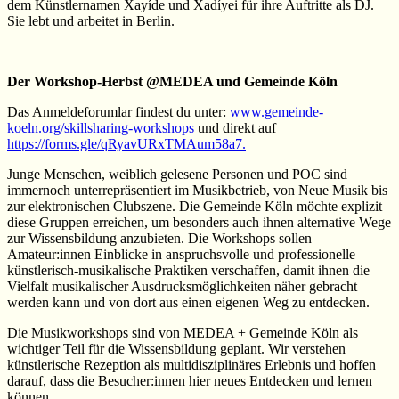
dem Künstlernamen Xayíde und Xadíyei für ihre Auftritte als DJ.
Sie lebt und arbeitet in Berlin.
Der Workshop-Herbst @MEDEA und Gemeinde Köln
Das Anmeldeforumlar findest du unter:
www.gemeinde-
koeln.org/skillsharing-workshops
und direkt auf
https://forms.gle/qRyavURxTMAum58a7.
Junge Menschen, weiblich gelesene Personen und POC sind
immernoch unterrepräsentiert im Musikbetrieb, von Neue Musik bis
zur elektronischen Clubszene. Die Gemeinde Köln möchte explizit
diese Gruppen erreichen, um besonders auch ihnen alternative Wege
zur Wissensbildung anzubieten. Die Workshops sollen
Amateur:innen Einblicke in anspruchsvolle und professionelle
künstlerisch-musikalische Praktiken verschaffen, damit ihnen die
Vielfalt musikalischer Ausdrucksmöglichkeiten näher gebracht
werden kann und von dort aus einen eigenen Weg zu entdecken.
Die Musikworkshops sind von MEDEA + Gemeinde Köln als
wichtiger Teil für die Wissensbildung geplant. Wir verstehen
künstlerische Rezeption als multidisziplinäres Erlebnis und hoffen
darauf, dass die Besucher:innen hier neues Entdecken und lernen
können.