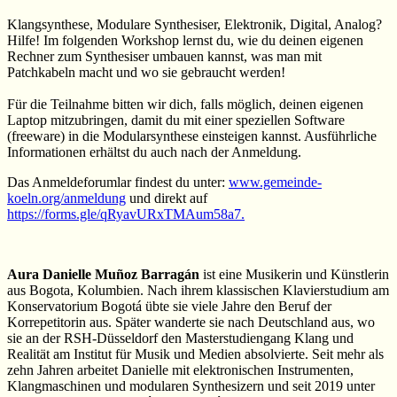
Klangsynthese, Modulare Synthesiser, Elektronik, Digital, Analog?
Hilfe! Im folgenden Workshop lernst du, wie du deinen eigenen
Rechner zum Synthesiser umbauen kannst, was man mit
Patchkabeln macht und wo sie gebraucht werden!
Für die Teilnahme bitten wir dich, falls möglich, deinen eigenen
Laptop mitzubringen, damit du mit einer speziellen Software
(freeware) in die Modularsynthese einsteigen kannst. Ausführliche
Informationen erhältst du auch nach der Anmeldung.
Das Anmeldeforumlar findest du unter:
www.gemeinde-
koeln.org/anmeldung
und direkt auf
https://forms.gle/qRyavURxTMAum58a7.
Aura Danielle Muñoz Barragán
ist eine Musikerin und Künstlerin
aus Bogota, Kolumbien. Nach ihrem klassischen Klavierstudium am
Konservatorium Bogotá übte sie viele Jahre den Beruf der
Korrepetitorin aus. Später wanderte sie nach Deutschland aus, wo
sie an der RSH-Düsseldorf den Masterstudiengang Klang und
Realität am Institut für Musik und Medien absolvierte. Seit mehr als
zehn Jahren arbeitet Danielle mit elektronischen Instrumenten,
Klangmaschinen und modularen Synthesizern und seit 2019 unter