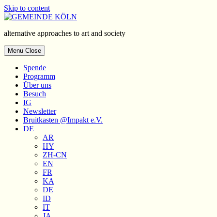
Skip to content
alternative approaches to art and society
Menu
Close
Spende
Programm
Über uns
Besuch
IG
Newsletter
Bruitkasten
@Impakt e.V.
DE
AR
HY
ZH-CN
EN
FR
KA
DE
ID
IT
JA