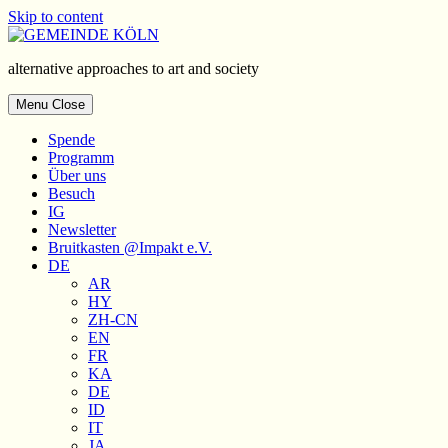
Skip to content
alternative approaches to art and society
Menu
Close
Spende
Programm
Über uns
Besuch
IG
Newsletter
Bruitkasten
@Impakt e.V.
DE
AR
HY
ZH-CN
EN
FR
KA
DE
ID
IT
JA