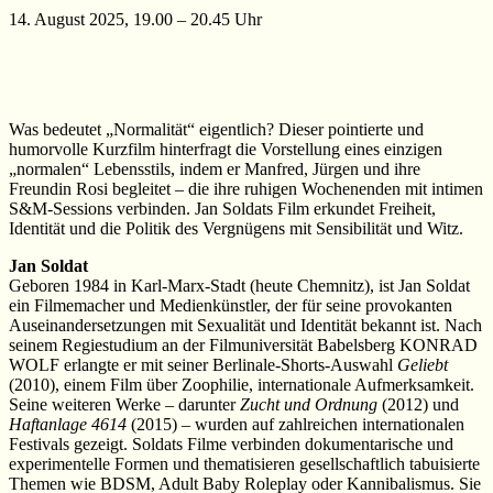
14. August 2025, 19.00 – 20.45 Uhr
Was bedeutet „Normalität“ eigentlich? Dieser pointierte und
humorvolle Kurzfilm hinterfragt die Vorstellung eines einzigen
„normalen“ Lebensstils, indem er Manfred, Jürgen und ihre
Freundin Rosi begleitet – die ihre ruhigen Wochenenden mit intimen
S&M-Sessions verbinden. Jan Soldats Film erkundet Freiheit,
Identität und die Politik des Vergnügens mit Sensibilität und Witz.
Jan Soldat
Geboren 1984 in Karl-Marx-Stadt (heute Chemnitz), ist Jan Soldat
ein Filmemacher und Medienkünstler, der für seine provokanten
Auseinandersetzungen mit Sexualität und Identität bekannt ist. Nach
seinem Regiestudium an der Filmuniversität Babelsberg KONRAD
WOLF erlangte er mit seiner Berlinale-Shorts-Auswahl
Geliebt
(2010), einem Film über Zoophilie, internationale Aufmerksamkeit.
Seine weiteren Werke – darunter
Zucht und Ordnung
(2012) und
Haftanlage 4614
(2015) – wurden auf zahlreichen internationalen
Festivals gezeigt. Soldats Filme verbinden dokumentarische und
experimentelle Formen und thematisieren gesellschaftlich tabuisierte
Themen wie BDSM, Adult Baby Roleplay oder Kannibalismus. Sie