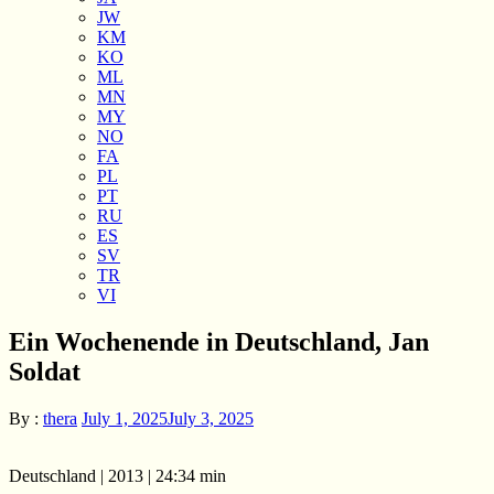
JW
KM
KO
ML
MN
MY
NO
FA
PL
PT
RU
ES
SV
TR
VI
Ein Wochenende in Deutschland, Jan
Soldat
By :
thera
July 1, 2025
July 3, 2025
Deutschland |
2013
|
24:34 min