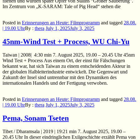
fliehen und wurden später Opfer von Stalins “Großer Säuberung”.
Im Zentrum von „K-SARAM: Tale of Pig Head“ stehen die
Posted in
Erinnerungen an Heute: Filmprogramm
and
tagged
28.08.
| 19.00 Uhr
By :
thera
July 1, 2025
July 3, 2025
45nm-Wind Test + Process, WU Chi-Yu
Taiwan | 2008| 4:30 min 7. August 2025, 19.00 – 20.45 Uhr 45nm
Wind Test + Process Aus einem Ort, der einst für Fälschungen
bekannt war, hat sich Taiwan zu einem entscheidenden Akteur in
der globalen Halbleiterindustrie entwickelt. Die Gegenwart und
Zukunft der Insel sind untrennbar mit den Dynamiken des
internationalen Handels und der Fertigung verwoben.
Posted in
Erinnerungen an Heute: Filmprogramm
and
tagged
28.08.
| 19.00 Uhr
By :
thera
July 1, 2025
July 3, 2025
Pema, Sonam Tseten
Tibet / Dharamsala | 2019 | 19:21 min 7. August 2025, 19.00 –
20.45 Uhr In dieser eindringlichen Exilgeschichte erzählt Pema von