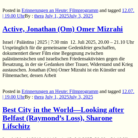
Posted in
Erinnerungen an Heute: Filmprogramm
and
tagged
12.07.
| 19.00 Uhr
By :
thera
July 1, 2025
July 3, 2025
Active, Jonathan (Om) Omer Mizrahi
Israel / Palästina | 2025 | 7:30 min 12. Juli 2025, 20.00 – 21.10 Uhr
Ursprünglich für die gemeinsame Gedenkfeier geschaffen,
dokumentiert dieser Film eine Begegnung zwischen
palästinensischen und israelischen Friedensaktivisten gegen die
Besatzung, in der sie Gedanken über Trauer, Widerstand und Krieg
austauschen. Jonathan (Om) Omer Mizrahi ist ein Künstler und
Filmemacher, dessen Arbeit
Posted in
Erinnerungen an Heute: Filmprogramm
and
tagged
12.07.
| 19.00 Uhr
By :
thera
July 1, 2025
July 3, 2025
Best City in the World—Looking after
Belfast (Raymond’s Loss), Sharone
Lifschitz