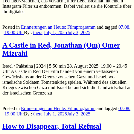
Teenager-Mädchen, das versucht, ihrer Lebensrealität mit einem
Instagram-Filter zu entkommen. Dabei verliert sie die Kontrolle über
ihr digitales
Posted in
Erinnerungen an Heute: Filmprogramm
and
tagged
07.08.
| 19.00 Uhr
By :
thera
July 1, 2025
July 3, 2025
A Castle in Red, Jonathan (Om) Omer
Mizrahi
Israel / Palästina | 2024 | 5:50 min 28. August 2025, 19.00 – 20.45
Uhr A Castle in Red Der Film handelt von einem verlassenen
Gewächshaus an der Grenze zwischen Gaza und Israel, wo
israelische Soldaten Tomatenkrieg spielen. Während des aktuellen
Krieges zwischen Gaza und Israel befand sich die Landwirtschaft an
der israelischen Grenze zu
Posted in
Erinnerungen an Heute: Filmprogramm
and
tagged
07.08.
| 19.00 Uhr
By :
thera
July 1, 2025
July 3, 2025
How to Disappear, Total Refusal