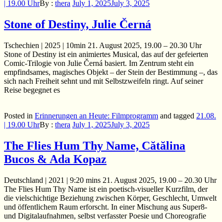
| 19.00 Uhr
By :
thera
July 1, 2025
July 3, 2025
Stone of Destiny, Julie Černá
Tschechien | 2025 | 10min 21. August 2025, 19.00 – 20.30 Uhr
Stone of Destiny ist ein animiertes Musical, das auf der gefeierten
Comic-Trilogie von Julie Černá basiert. Im Zentrum steht ein
empfindsames, magisches Objekt – der Stein der Bestimmung –, das
sich nach Freiheit sehnt und mit Selbstzweifeln ringt. Auf seiner
Reise begegnet es
Posted in
Erinnerungen an Heute: Filmprogramm
and
tagged
21.08.
| 19.00 Uhr
By :
thera
July 1, 2025
July 3, 2025
The Flies Hum Thy Name, Cătălina
Bucos & Ada Kopaz
Deutschland | 2021 | 9:20 mins 21. August 2025, 19.00 – 20.30 Uhr
The Flies Hum Thy Name ist ein poetisch-visueller Kurzfilm, der
die vielschichtige Beziehung zwischen Körper, Geschlecht, Umwelt
und öffentlichem Raum erforscht. In einer Mischung aus Super8-
und Digitalaufnahmen, selbst verfasster Poesie und Choreografie