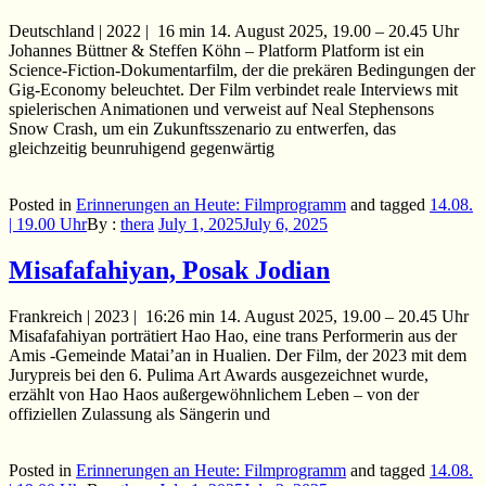
Deutschland | 2022 | 16 min 14. August 2025, 19.00 – 20.45 Uhr
Johannes Büttner & Steffen Köhn – Platform Platform ist ein
Science-Fiction-Dokumentarfilm, der die prekären Bedingungen der
Gig-Economy beleuchtet. Der Film verbindet reale Interviews mit
spielerischen Animationen und verweist auf Neal Stephensons
Snow Crash, um ein Zukunftsszenario zu entwerfen, das
gleichzeitig beunruhigend gegenwärtig
Posted in
Erinnerungen an Heute: Filmprogramm
and
tagged
14.08.
| 19.00 Uhr
By :
thera
July 1, 2025
July 6, 2025
Misafafahiyan, Posak Jodian
Frankreich | 2023 | 16:26 min 14. August 2025, 19.00 – 20.45 Uhr
Misafafahiyan porträtiert Hao Hao, eine trans Performerin aus der
Amis -Gemeinde Matai’an in Hualien. Der Film, der 2023 mit dem
Jurypreis bei den 6. Pulima Art Awards ausgezeichnet wurde,
erzählt von Hao Haos außergewöhnlichem Leben – von der
offiziellen Zulassung als Sängerin und
Posted in
Erinnerungen an Heute: Filmprogramm
and
tagged
14.08.