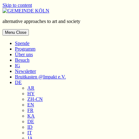
Skip to content
alternative approaches to art and society
Menu
Close
Spende
Programm
Über uns
Besuch
IG
Newsletter
Bruitkasten
@Impakt e.V.
DE
AR
HY
ZH-CN
EN
FR
KA
DE
ID
IT
JA