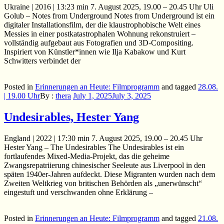
Ukraine | 2016 | 13:23 min 7. August 2025, 19.00 – 20.45 Uhr Uli
Golub – Notes from Underground Notes from Underground ist ein
digitaler Installationsfilm, der die klaustrophobische Welt eines
Messies in einer postkatastrophalen Wohnung rekonstruiert –
vollständig aufgebaut aus Fotografien und 3D-Compositing.
Inspiriert von Künstler*innen wie Ilja Kabakow und Kurt
Schwitters verbindet der
Posted in
Erinnerungen an Heute: Filmprogramm
and
tagged
28.08.
| 19.00 Uhr
By :
thera
July 1, 2025
July 3, 2025
Undesirables, Hester Yang
England | 2022 | 17:30 min 7. August 2025, 19.00 – 20.45 Uhr
Hester Yang – The Undesirables The Undesirables ist ein
fortlaufendes Mixed-Media-Projekt, das die geheime
Zwangsrepatriierung chinesischer Seeleute aus Liverpool in den
späten 1940er-Jahren aufdeckt. Diese Migranten wurden nach dem
Zweiten Weltkrieg von britischen Behörden als „unerwünscht“
eingestuft und verschwanden ohne Erklärung –
Posted in
Erinnerungen an Heute: Filmprogramm
and
tagged
21.08.