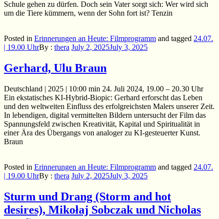
Schule gehen zu dürfen. Doch sein Vater sorgt sich: Wer wird sich
um die Tiere kümmern, wenn der Sohn fort ist? Tenzin
Posted in
Erinnerungen an Heute: Filmprogramm
and
tagged
24.07.
| 19.00 Uhr
By :
thera
July 2, 2025
July 3, 2025
Gerhard, Ulu Braun
Deutschland | 2025 | 10:00 min 24. Juli 2024, 19.00 – 20.30 Uhr
Ein ekstatisches KI-Hybrid-Biopic: Gerhard erforscht das Leben
und den weltweiten Einfluss des erfolgreichsten Malers unserer Zeit.
In lebendigen, digital vermittelten Bildern untersucht der Film das
Spannungsfeld zwischen Kreativität, Kapital und Spiritualität in
einer Ära des Übergangs von analoger zu KI-gesteuerter Kunst.
Braun
Posted in
Erinnerungen an Heute: Filmprogramm
and
tagged
24.07.
| 19.00 Uhr
By :
thera
July 2, 2025
July 3, 2025
Sturm und Drang (Storm and hot
desires), Mikołaj Sobczak und Nicholas