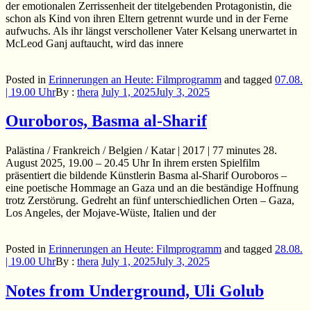
der emotionalen Zerrissenheit der titelgebenden Protagonistin, die
schon als Kind von ihren Eltern getrennt wurde und in der Ferne
aufwuchs. Als ihr längst verschollener Vater Kelsang unerwartet in
McLeod Ganj auftaucht, wird das innere
Posted in
Erinnerungen an Heute: Filmprogramm
and
tagged
07.08.
| 19.00 Uhr
By :
thera
July 1, 2025
July 3, 2025
Ouroboros, Basma al-Sharif
Palästina / Frankreich / Belgien / Katar | 2017 | 77 minutes 28.
August 2025, 19.00 – 20.45 Uhr In ihrem ersten Spielfilm
präsentiert die bildende Künstlerin Basma al-Sharif Ouroboros –
eine poetische Hommage an Gaza und an die beständige Hoffnung
trotz Zerstörung. Gedreht an fünf unterschiedlichen Orten – Gaza,
Los Angeles, der Mojave-Wüste, Italien und der
Posted in
Erinnerungen an Heute: Filmprogramm
and
tagged
28.08.
| 19.00 Uhr
By :
thera
July 1, 2025
July 3, 2025
Notes from Underground, Uli Golub