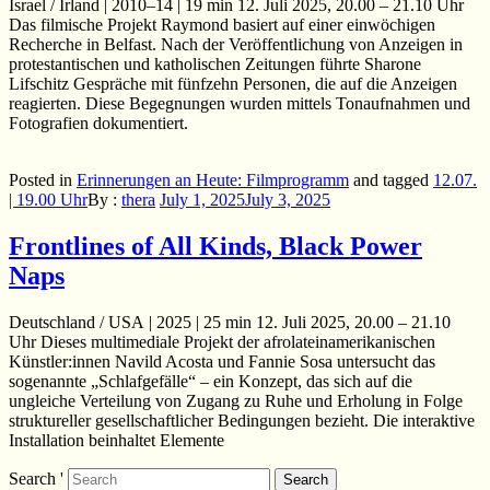
Israel / Irland | 2010–14 | 19 min 12. Juli 2025, 20.00 – 21.10 Uhr
Das filmische Projekt Raymond basiert auf einer einwöchigen
Recherche in Belfast. Nach der Veröffentlichung von Anzeigen in
protestantischen und katholischen Zeitungen führte Sharone
Lifschitz Gespräche mit fünfzehn Personen, die auf die Anzeigen
reagierten. Diese Begegnungen wurden mittels Tonaufnahmen und
Fotografien dokumentiert.
Posted in
Erinnerungen an Heute: Filmprogramm
and
tagged
12.07.
| 19.00 Uhr
By :
thera
July 1, 2025
July 3, 2025
Frontlines of All Kinds, Black Power
Naps
Deutschland / USA | 2025 | 25 min 12. Juli 2025, 20.00 – 21.10
Uhr Dieses multimediale Projekt der afrolateinamerikanischen
Künstler:innen Navild Acosta und Fannie Sosa untersucht das
sogenannte „Schlafgefälle“ – ein Konzept, das sich auf die
ungleiche Verteilung von Zugang zu Ruhe und Erholung in Folge
struktureller gesellschaftlicher Bedingungen bezieht. Die interaktive
Installation beinhaltet Elemente
Search '
Search