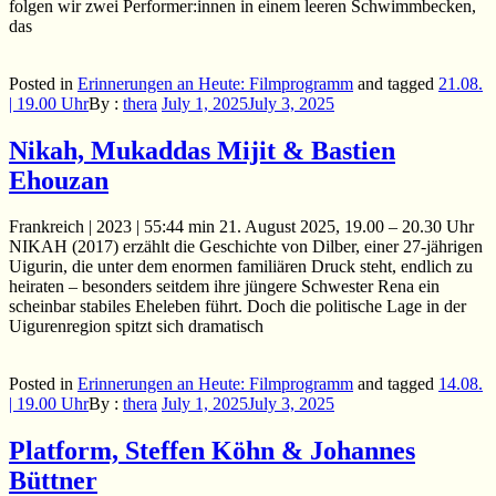
folgen wir zwei Performer:innen in einem leeren Schwimmbecken,
das
Posted in
Erinnerungen an Heute: Filmprogramm
and
tagged
21.08.
| 19.00 Uhr
By :
thera
July 1, 2025
July 3, 2025
Nikah, Mukaddas Mijit & Bastien
Ehouzan
Frankreich | 2023 | 55:44 min 21. August 2025, 19.00 – 20.30 Uhr
NIKAH (2017) erzählt die Geschichte von Dilber, einer 27-jährigen
Uigurin, die unter dem enormen familiären Druck steht, endlich zu
heiraten – besonders seitdem ihre jüngere Schwester Rena ein
scheinbar stabiles Eheleben führt. Doch die politische Lage in der
Uigurenregion spitzt sich dramatisch
Posted in
Erinnerungen an Heute: Filmprogramm
and
tagged
14.08.
| 19.00 Uhr
By :
thera
July 1, 2025
July 3, 2025
Platform, Steffen Köhn & Johannes
Büttner