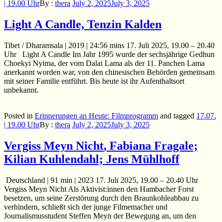
| 19.00 Uhr
By :
thera
July 2, 2025
July 3, 2025
Light A Candle, Tenzin Kalden
Tibet / Dharamsala | 2019 | 24:56 mins 17. Juli 2025, 19.00 – 20.40
Uhr Light A Candle Im Jahr 1995 wurde der sechsjährige Gedhun
Choekyi Nyima, der vom Dalai Lama als der 11. Panchen Lama
anerkannt worden war, von den chinesischen Behörden gemeinsam
mit seiner Familie entführt. Bis heute ist ihr Aufenthaltsort
unbekannt.
Posted in
Erinnerungen an Heute: Filmprogramm
and
tagged
17.07.
| 19.00 Uhr
By :
thera
July 2, 2025
July 3, 2025
Vergiss Meyn Nicht
, Fabiana Fragale;
Kilian Kuhlendahl; Jens Mühlhoff
Deutschland | 91 min | 2023 17. Juli 2025, 19.00 – 20.40 Uhr
Vergiss Meyn Nicht Als Aktivist:innen den Hambacher Forst
besetzen, um seine Zerstörung durch den Braunkohleabbau zu
verhindern, schließt sich der junge Filmemacher und
Journalismusstudent Steffen Meyn der Bewegung an, um den