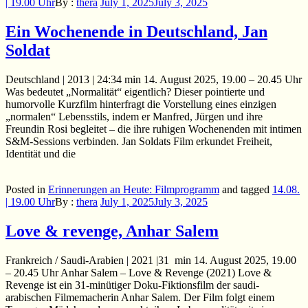
| 19.00 Uhr
By :
thera
July 1, 2025
July 3, 2025
Ein Wochenende in Deutschland, Jan
Soldat
Deutschland | 2013 | 24:34 min 14. August 2025, 19.00 – 20.45 Uhr
Was bedeutet „Normalität“ eigentlich? Dieser pointierte und
humorvolle Kurzfilm hinterfragt die Vorstellung eines einzigen
„normalen“ Lebensstils, indem er Manfred, Jürgen und ihre
Freundin Rosi begleitet – die ihre ruhigen Wochenenden mit intimen
S&M-Sessions verbinden. Jan Soldats Film erkundet Freiheit,
Identität und die
Posted in
Erinnerungen an Heute: Filmprogramm
and
tagged
14.08.
| 19.00 Uhr
By :
thera
July 1, 2025
July 3, 2025
Love & revenge, Anhar Salem
Frankreich / Saudi-Arabien | 2021 |31 min 14. August 2025, 19.00
– 20.45 Uhr Anhar Salem – Love & Revenge (2021) Love &
Revenge ist ein 31-minütiger Doku-Fiktionsfilm der saudi-
arabischen Filmemacherin Anhar Salem. Der Film folgt einem