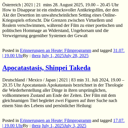
Österreich | 2021 | 21 mins 28. August 2025, 19.00 – 20.45 Uhr
How to Disappear ist ein eindrucksvoller Antikriegsfilm, der den
Akt der Desertion im unwahrscheinlichen Setting eines Online-
Kriegsspiels erforscht. Die Grenzen zwischen Virtuellem und
Realem verschwimmen, während der Film zu einer poetischen und
politischen Hommage an Widerstand, Ungehorsam und die
Verweigerung gegenüber Systemen der Gewalt
Posted in
Erinnerungen an Heute: Filmprogramm
and
tagged
31.07.
| 19.00 Uhr
By :
thera
July 1, 2025
July 28, 2025
Apocatastasis, Shinpei Takeda
Deutschland / Mexico / Japan | 2021 | 83 min 31. Juli 2024, 19.00 –
20.35 Uhr Apocatastasis Apokatastasis bezeichnet in der Theologie
die Wiederherstellung aller Dinge in ihren ursprünglichen,
vollkommenen Zustand am Ende der Zeiten. Der Film mit dem
gleichnamigen Titel begleitet zwei Figuren auf ihrer Suche nach
einem Sinn des Lebens und persönlicher Heilung:
Posted in
Erinnerungen an Heute: Filmprogramm
and
tagged
17.07.
| 19.00 Uhr
By :
thera
July 1, 2025
July 3, 2025