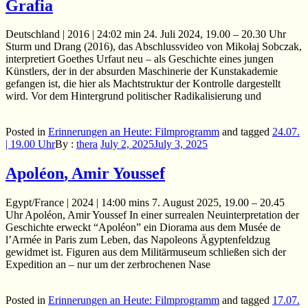
Grafia
Deutschland | 2016 | 24:02 min 24. Juli 2024, 19.00 – 20.30 Uhr
Sturm und Drang (2016), das Abschlussvideo von Mikołaj Sobczak,
interpretiert Goethes Urfaut neu – als Geschichte eines jungen
Künstlers, der in der absurden Maschinerie der Kunstakademie
gefangen ist, die hier als Machtstruktur der Kontrolle dargestellt
wird. Vor dem Hintergrund politischer Radikalisierung und
Posted in
Erinnerungen an Heute: Filmprogramm
and
tagged
24.07.
| 19.00 Uhr
By :
thera
July 2, 2025
July 3, 2025
Apoléon
, Amir Youssef
Egypt/France | 2024 | 14:00 mins 7. August 2025, 19.00 – 20.45
Uhr Apoléon, Amir Youssef In einer surrealen Neuinterpretation der
Geschichte erweckt “Apoléon” ein Diorama aus dem Musée de
l’Armée in Paris zum Leben, das Napoleons Ägyptenfeldzug
gewidmet ist. Figuren aus dem Militärmuseum schließen sich der
Expedition an – nur um der zerbrochenen Nase
Posted in
Erinnerungen an Heute: Filmprogramm
and
tagged
17.07.