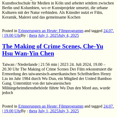
Kunsthochschule für Medien in Köln und arbeitet seitdem zwischen
Berlin und Kolumbien, wo er Kunstprojekte umsetzt, die urbane
Kulturen mit der Natur verbinden. Als Künstler nutzt er Film,
Keramik, Malerei und das gemeinsame Kochen
Posted in
Erinnerungen an Heute: Filmprogramm
and
tagged
24.07.
| 19.00 Uhr
By :
thera
July 1, 2025
July 4, 2025
The Making of Crime Scenes, Che-Yu
Hsu Wan-Yin Chen
Taiwan / Niederlande | 21:56 min | 2023 24. Juli 2024, 19.00 –
20.30 Uhr The Making of Crime Scenes Der Film rekonstruiert die
Ermordung des taiwanesisch-amerikanischen Schriftstellers Henry
Liu im Jahr 1984 durch Wu Dun, ein Mitglied der United Bamboo
Gang. Unterstützt von der taiwanesischen
Militärgeheimdienstbehörde führte Wu Dun den Mord aus, wurde
jedoch
Posted in
Erinnerungen an Heute: Filmprogramm
and
tagged
24.07.
| 19.00 Uhr
By :
thera
July 1, 2025
July 3, 2025