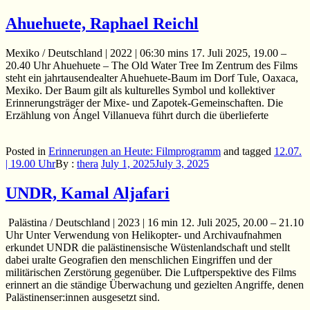
Ahuehuete, Raphael Reichl
Mexiko / Deutschland | 2022 | 06:30 mins 17. Juli 2025, 19.00 –
20.40 Uhr Ahuehuete – The Old Water Tree Im Zentrum des Films
steht ein jahrtausendealter Ahuehuete-Baum im Dorf Tule, Oaxaca,
Mexiko. Der Baum gilt als kulturelles Symbol und kollektiver
Erinnerungsträger der Mixe- und Zapotek-Gemeinschaften. Die
Erzählung von Ángel Villanueva führt durch die überlieferte
Posted in
Erinnerungen an Heute: Filmprogramm
and
tagged
12.07.
| 19.00 Uhr
By :
thera
July 1, 2025
July 3, 2025
UNDR, Kamal Aljafari
Palästina / Deutschland | 2023 | 16 min 12. Juli 2025, 20.00 – 21.10
Uhr Unter Verwendung von Helikopter- und Archivaufnahmen
erkundet UNDR die palästinensische Wüstenlandschaft und stellt
dabei uralte Geografien den menschlichen Eingriffen und der
militärischen Zerstörung gegenüber. Die Luftperspektive des Films
erinnert an die ständige Überwachung und gezielten Angriffe, denen
Palästinenser:innen ausgesetzt sind.