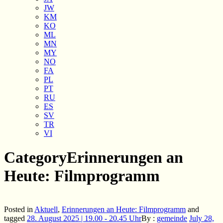
JW
KM
KO
ML
MN
MY
NO
FA
PL
PT
RU
ES
SV
TR
VI
Category
Erinnerungen an
Heute: Filmprogramm
Posted in
Aktuell
,
Erinnerungen an Heute: Filmprogramm
and
tagged
28. August 2025 | 19.00 - 20.45 Uhr
By :
gemeinde
July 28,