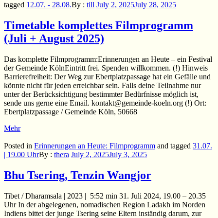
tagged
12.07. - 28.08.
By :
till
July 2, 2025
July 28, 2025
Timetable komplettes Filmprogramm
(Juli + August 2025)
Das komplette Filmprogramm:Erinnerungen an Heute – ein Festival
der Gemeinde KölnEintritt frei. Spenden willkommen. (!) Hinweis
Barrierefreiheit: Der Weg zur Ebertplatzpassage hat ein Gefälle und
könnte nicht für jeden erreichbar sein. Falls deine Teilnahme nur
unter der Berücksichtigung bestimmter Bedürfnisse möglich ist,
sende uns gerne eine Email. kontakt@gemeinde-koeln.org (!) Ort:
Ebertplatzpassage / Gemeinde Köln, 50668
Mehr
Posted in
Erinnerungen an Heute: Filmprogramm
and
tagged
31.07.
| 19.00 Uhr
By :
thera
July 2, 2025
July 3, 2025
Bhu Tsering, Tenzin Wangjor
Tibet / Dharamsala | 2023 | 5:52 min 31. Juli 2024, 19.00 – 20.35
Uhr In der abgelegenen, nomadischen Region Ladakh im Norden
Indiens bittet der junge Tsering seine Eltern inständig darum, zur