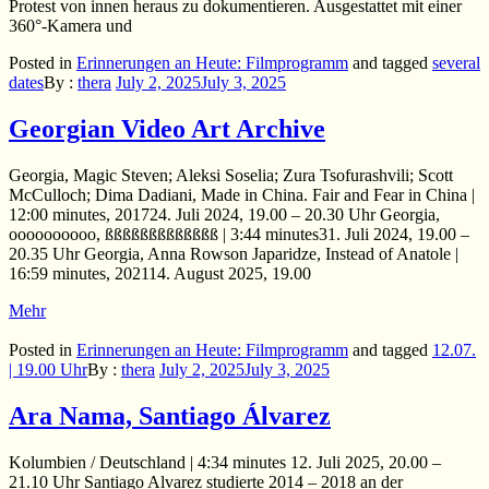
Protest von innen heraus zu dokumentieren. Ausgestattet mit einer
360°-Kamera und
Posted in
Erinnerungen an Heute: Filmprogramm
and
tagged
several
dates
By :
thera
July 2, 2025
July 3, 2025
Georgian Video Art Archive
Georgia, Magic Steven; Aleksi Soselia; Zura Tsofurashvili; Scott
McCulloch; Dima Dadiani, Made in China. Fair and Fear in China |
12:00 minutes, 201724. Juli 2024, 19.00 – 20.30 Uhr Georgia,
oooooooooo, ßßßßßßßßßßßßß | 3:44 minutes31. Juli 2024, 19.00 –
20.35 Uhr Georgia, Anna Rowson Japaridze, Instead of Anatole |
16:59 minutes, 202114. August 2025, 19.00
Mehr
Posted in
Erinnerungen an Heute: Filmprogramm
and
tagged
12.07.
| 19.00 Uhr
By :
thera
July 2, 2025
July 3, 2025
Ara Nama, Santiago Álvarez
Kolumbien / Deutschland | 4:34 minutes 12. Juli 2025, 20.00 –
21.10 Uhr Santiago Alvarez studierte 2014 – 2018 an der