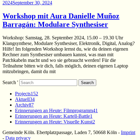
2024
September 30, 2024
Workshop mit Aura Danielle Muñoz
Barragán: Modulare Synthesiser
Workshop: Samstag, 28. September 2024, 15.00 – 19.30 Uhr
Klangsynthese, Modulare Synthesiser, Elektronik, Digital, Analog?
Hilfe! Im folgenden Workshop lernst du, wie du deinen eigenen
Rechner zum Synthesiser umbauen kannst, was man mit
Patchkabeln macht und wo sie gebraucht werden! Für die
Teilnahme bitten wir dich, falls möglich, deinen eigenen Laptop
mitzubringen, damit du mit
Search '
Search
Projects
152
Aktuell
34
Archiv
87
Erinnerungen an Heute: Filmprogramm
41
Erinnerungen an Heute: Kartell-Battle
1
Erinnerungen an Heute: Visuelle Kunst
2
Gemeinde Köln. Ebertplatzpassage, Laden 7, 50668 Köln
-
Imprint
-
Data privacy