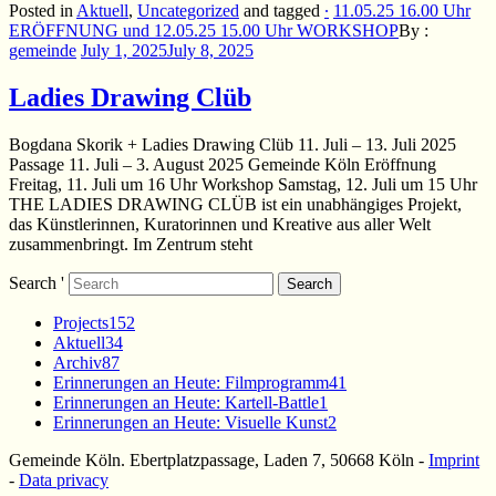
Posted in
Aktuell
,
Uncategorized
and
tagged
∙
11.05.25 16.00 Uhr
ERÖFFNUNG und 12.05.25 15.00 Uhr WORKSHOP
By :
gemeinde
July 1, 2025
July 8, 2025
Ladies Drawing Clüb
Bogdana Skorik + Ladies Drawing Clüb 11. Juli – 13. Juli 2025
Passage 11. Juli – 3. August 2025 Gemeinde Köln Eröffnung
Freitag, 11. Juli um 16 Uhr Workshop Samstag, 12. Juli um 15 Uhr
THE LADIES DRAWING CLÜB ist ein unabhängiges Projekt,
das Künstlerinnen, Kuratorinnen und Kreative aus aller Welt
zusammenbringt. Im Zentrum steht
Search '
Search
Projects
152
Aktuell
34
Archiv
87
Erinnerungen an Heute: Filmprogramm
41
Erinnerungen an Heute: Kartell-Battle
1
Erinnerungen an Heute: Visuelle Kunst
2
Gemeinde Köln. Ebertplatzpassage, Laden 7, 50668 Köln
-
Imprint
-
Data privacy