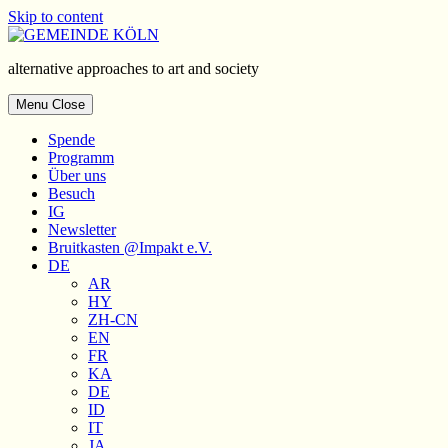
Skip to content
alternative approaches to art and society
Menu
Close
Spende
Programm
Über uns
Besuch
IG
Newsletter
Bruitkasten
@Impakt e.V.
DE
AR
HY
ZH-CN
EN
FR
KA
DE
ID
IT
JA