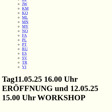
JW
KM
KO
ML
MN
MY
NO
FA
PL
PT
RU
ES
SV
TR
VI
Tag
11.05.25 16.00 Uhr
ERÖFFNUNG und 12.05.25
15.00 Uhr WORKSHOP